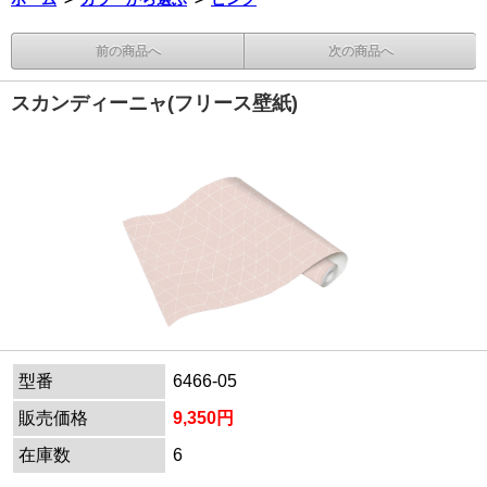
前の商品へ
次の商品へ
スカンディーニャ(フリース壁紙)
型番
6466-05
販売価格
9,350円
在庫数
6