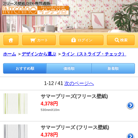
カート
ログイン
検索
ホーム
＞
デザインから選ぶ
＞
ライン（ストライプ・チェック）
おすすめ順
価格順
新着順
1-12 / 41
次のページへ
サマーブリーズ(フリース壁紙)
4,378円
530mmX10m
サマーブリーズ (フリース壁紙)
4,378円