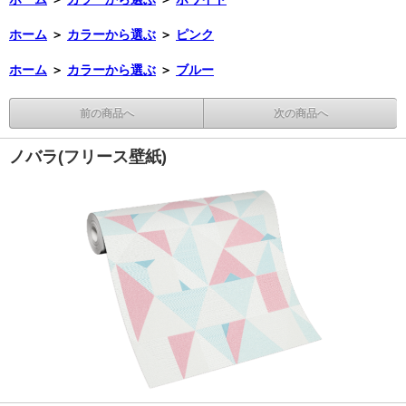
ホーム
＞
カラーから選ぶ
＞
ピンク
ホーム
＞
カラーから選ぶ
＞
ブルー
前の商品へ
次の商品へ
ノバラ(フリース壁紙)