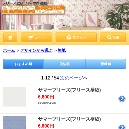
カート
ログイン
検索
ホーム
＞
デザインから選ぶ
＞
無地
おすすめ順
価格順
新着順
1-12 / 54
次のページへ
サマーブリーズ(フリース壁紙)
6,600円
530mmX10m
サマーブリーズ(フリース壁紙)
6,600円