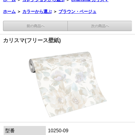
ホーム
＞
カラーから選ぶ
＞
ブラウン・ベージュ
前の商品へ
次の商品へ
カリスマ(フリース壁紙)
型番
10250-09