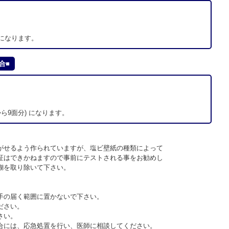
。
)分になります。
合■
。
。
6から9面分) になります。
せるよう作られていますが、塩ビ壁紙の種類によって
はできかねますので事前にテストされる事をお勧めし
糊を取り除いて下さい。
手の届く範囲に置かないで下さい。
ださい。
さい。
合には、応急処置を行い、医師に相談してください。