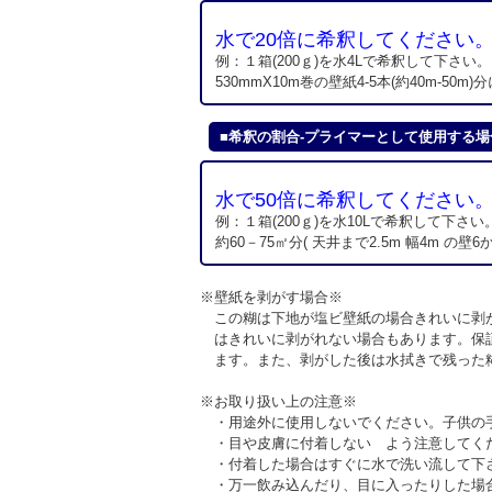
水で20倍に希釈してください
例：１箱(200ｇ)を水4Lで希釈して下さい。
530mmX10m巻の壁紙4-5本(約40m-50m
■希釈の割合-プライマーとして使用する場
水で50倍に希釈してください
例：１箱(200ｇ)を水10Lで希釈して下さい
約60－75㎡分( 天井まで2.5m 幅4m の壁
※壁紙を剥がす場合※
この糊は下地が塩ビ壁紙の場合きれいに剥が
はきれいに剥がれない場合もあります。保証
ます。また、剥がした後は水拭きで残った
※お取り扱い上の注意※
・用途外に使用しないでください。子供の
・目や皮膚に付着しない よう注意してく
・付着した場合はすぐに水で洗い流して下
・万一飲み込んだり、目に入ったりした場