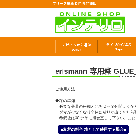
フリース壁紙 DIY 専門通販
erismann 専用糊 GLUE
ご使用方法
◆糊の準備
必要な分量の粉糊と水を２～３分間よくか
ダマが少なくなり全体に粘りが出てきたら
希釈後は30 分毎に混ぜ直して下さい。ま
■希釈の割合-糊として使用する場合■