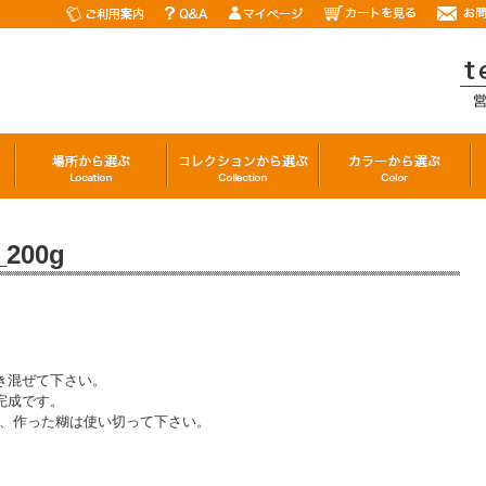
_200g
き混ぜて下さい。
完成です。
た、作った糊は使い切って下さい。