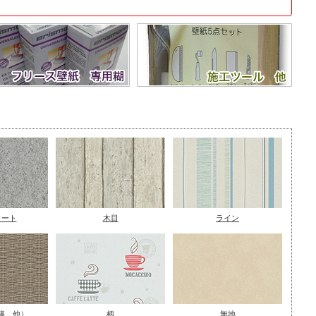
リート
木目
ライン
籐、他）
柄
無地