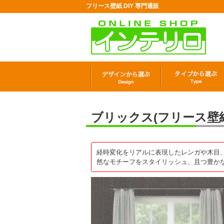
フリース壁紙 DIY 専門通販
ブリックス(フリース壁紙) 
経時変化をリアルに表現したレンガや木目、編ん
然なモチーフをスタイリッシュ、且つ豊か