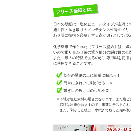
日本の壁紙は、塩化ビニールタイプが主流で
施工性・拭き取りのメンテナンス性等のメリ
わせ等に技術を必要とする点がDIYとしては
化学繊維で作られた【フリース壁紙】は、繊
いので張り合わせ後の繋ぎ部分の裂け目の心
また、最大の特徴であるのが、専用糊を使用
に使用できることです。
既存の壁紙の上に簡単に貼れる！
簡単にきれいに剥がせる！※
繋ぎ目の裂け目の心配不要！
※下地が塩ビ素材の場合になります。また塩ビ
保証は出来かねますので、事前にテストされ
また、剥がした後は、水拭きで残った糊を取