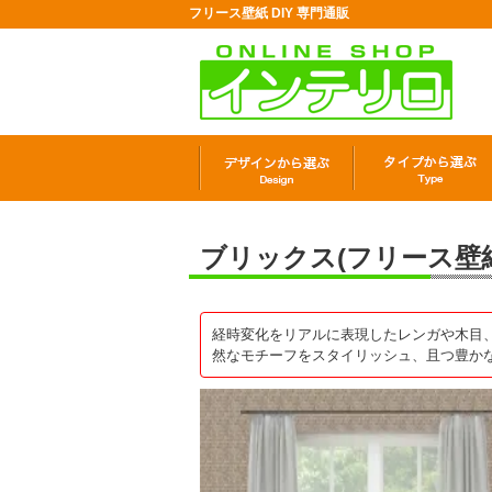
フリース壁紙 DIY 専門通販
ブリックス(フリース壁紙) 
経時変化をリアルに表現したレンガや木目、編ん
然なモチーフをスタイリッシュ、且つ豊か