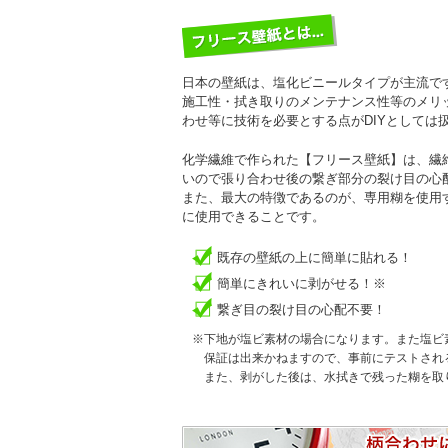
日本の壁紙は、塩化ビニールタイプが主流で
施工性・拭き取りのメンテナンス性等のメリ
わせ等に技術を必要とする点がDIYとしては
化学繊維で作られた【フリース壁紙】は、繊
いので張り合わせ後の繋ぎ部分の裂け目の心
また、最大の特徴であるのが、専用糊を使用
に使用できることです。
既存の壁紙の上に簡単に貼れる！
簡単にきれいに剥がせる！※
繋ぎ目の裂け目の心配不要！
※下地が塩ビ素材の場合になります。また塩ビ
保証は出来かねますので、事前にテストされ
また、剥がした後は、水拭きで残った糊を取