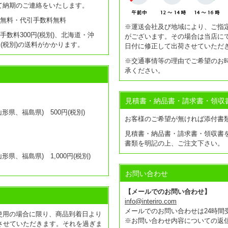
て納期のご連絡をいたします。
送料無料・代引手数料無料
※運送会社及び地域により、ご指
引手数料300円(税別)、北海道・沖
がございます。その場合は当店に
0円(税別)の送料がかかります。
日付に修正して出荷させていただ
※交通事情等の理由でご希望のお
承ください。
見積書・納品書・請求書・領収
県、福島県) 500円(税別)
お客様のご希望が無ければ添付書
見積書・納品書・請求書・領収書
書類を明記の上、ご注文下さい。
県、福島県) 1,000円(税別)
お問い合わせ
【メールでのお問い合わせ】
info@interiro.com
メールでのお問い合わせは24時間
使用の場合に限り、商品到着日より
※お問い合わせ内容についての返
させていただきます。それを過ぎま