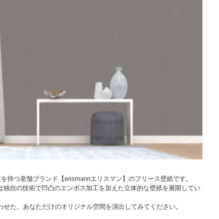
を持つ老舗ブランド【erismannエリスマン】のフリース壁紙です。
は独自の技術で凹凸のエンボス加工を加えた立体的な壁紙を展開してい
み合わせた、あなただけのオリジナル空間を演出してみてください。