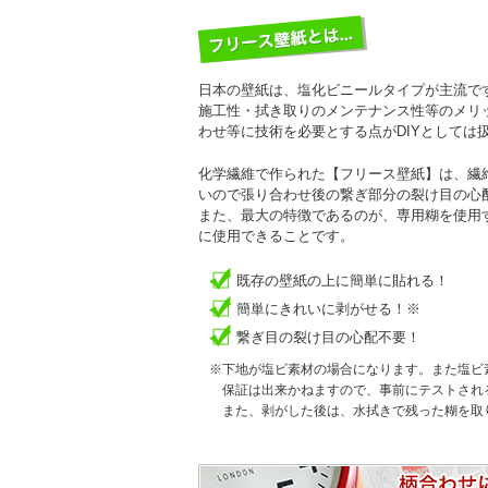
日本の壁紙は、塩化ビニールタイプが主流で
施工性・拭き取りのメンテナンス性等のメリ
わせ等に技術を必要とする点がDIYとしては
化学繊維で作られた【フリース壁紙】は、繊
いので張り合わせ後の繋ぎ部分の裂け目の心
また、最大の特徴であるのが、専用糊を使用
に使用できることです。
既存の壁紙の上に簡単に貼れる！
簡単にきれいに剥がせる！※
繋ぎ目の裂け目の心配不要！
※下地が塩ビ素材の場合になります。また塩ビ
保証は出来かねますので、事前にテストされ
また、剥がした後は、水拭きで残った糊を取