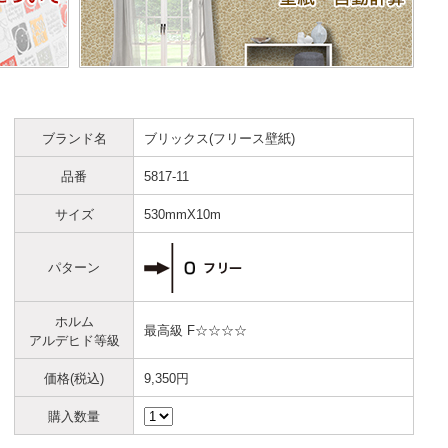
ブランド名
ブリックス(フリース壁紙)
品番
5817-11
サイズ
530mmX10m
パターン
ホルム
最高級 F☆☆☆☆
アルデヒド等級
価格(税込)
9,350円
購入数量