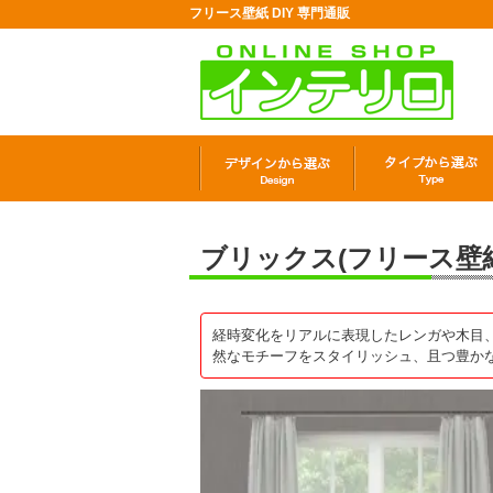
フリース壁紙 DIY 専門通販
ブリックス(フリース壁紙) 
経時変化をリアルに表現したレンガや木目、編ん
然なモチーフをスタイリッシュ、且つ豊か