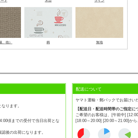
リート
木目
ライン
籐、他）
柄
無地
配送について
。
ヤマト運輸・郵パックでお届けい
となります。
【配送日・配送時間帯のご指定に
ご希望のお客様は、[午前中] [12:00～14:0
:00頃までの受付で当日出荷とな
[18:00～20:00] [20:00～2
確認後の出荷になります。