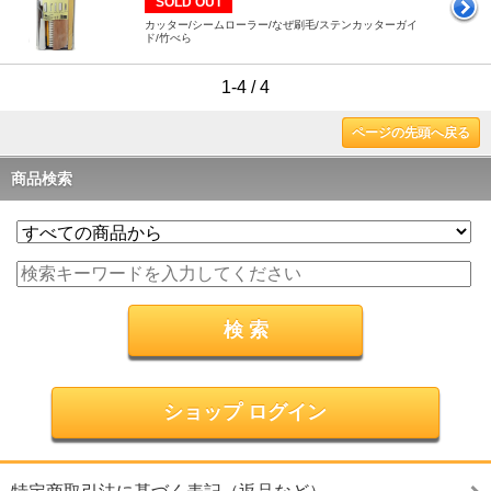
SOLD OUT
カッター/シームローラー/なぜ刷毛/ステンカッターガイ
ド/竹べら
1-4 / 4
ページの先頭へ戻る
商品検索
ショップ ログイン