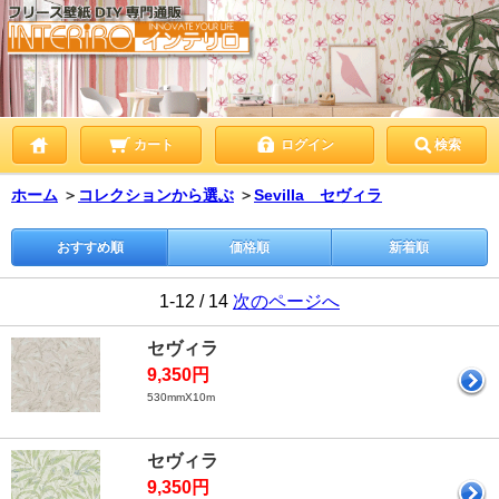
カート
ログイン
検索
ホーム
＞
コレクションから選ぶ
＞
Sevilla セヴィラ
おすすめ順
価格順
新着順
1-12 / 14
次のページへ
セヴィラ
9,350円
530mmX10m
セヴィラ
9,350円